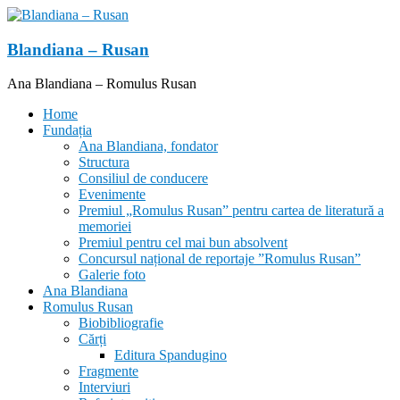
Skip
to
content
Blandiana – Rusan
Ana Blandiana – Romulus Rusan
Home
Fundația
Ana Blandiana, fondator
Structura
Consiliul de conducere
Evenimente
Premiul „Romulus Rusan” pentru cartea de literatură a
memoriei
Premiul pentru cel mai bun absolvent
Concursul național de reportaje ”Romulus Rusan”
Galerie foto
Ana Blandiana
Romulus Rusan
Biobibliografie
Cărți
Editura Spandugino
Fragmente
Interviuri