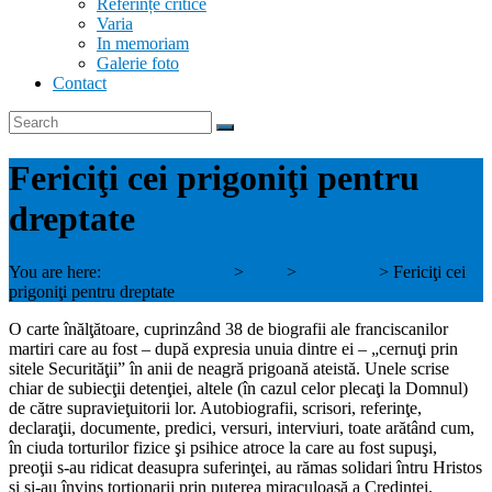
Referințe critice
Varia
In memoriam
Galerie foto
Contact
Fericiţi cei prigoniţi pentru
dreptate
You are here:
Blandiana - Rusan
>
Blog
>
Fragmente
>
Fericiţi cei
prigoniţi pentru dreptate
O carte înălţătoare, cuprinzând 38 de biografii ale franciscanilor
martiri care au fost – după expresia unuia dintre ei – „cernuţi prin
sitele Securităţii” în anii de neagră prigoană ateistă. Unele scrise
chiar de subiecţii detenţiei, altele (în cazul celor plecaţi la Domnul)
de către supravieţuitorii lor. Autobiografii, scrisori, referinţe,
declaraţii, documente, predici, versuri, interviuri, toate arătând cum,
în ciuda torturilor fizice şi psihice atroce la care au fost supuşi,
preoţii s-au ridicat deasupra suferinţei, au rămas solidari întru Hristos
şi şi-au învins torţionarii prin puterea miraculoasă a Credinţei.