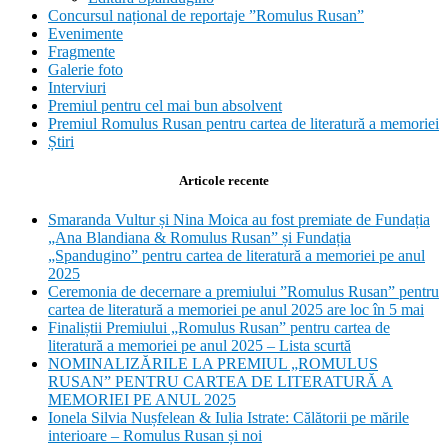
Concursul național de reportaje ”Romulus Rusan”
Evenimente
Fragmente
Galerie foto
Interviuri
Premiul pentru cel mai bun absolvent
Premiul Romulus Rusan pentru cartea de literatură a memoriei
Știri
Articole recente
Smaranda Vultur și Nina Moica au fost premiate de Fundația
„Ana Blandiana & Romulus Rusan” și Fundația
„Spandugino” pentru cartea de literatură a memoriei pe anul
2025
Ceremonia de decernare a premiului ”Romulus Rusan” pentru
cartea de literatură a memoriei pe anul 2025 are loc în 5 mai
Finaliștii Premiului „Romulus Rusan” pentru cartea de
literatură a memoriei pe anul 2025 – Lista scurtă
NOMINALIZĂRILE LA PREMIUL „ROMULUS
RUSAN” PENTRU CARTEA DE LITERATURĂ A
MEMORIEI PE ANUL 2025
Ionela Silvia Nușfelean & Iulia Istrate: Călătorii pe mările
interioare – Romulus Rusan și noi