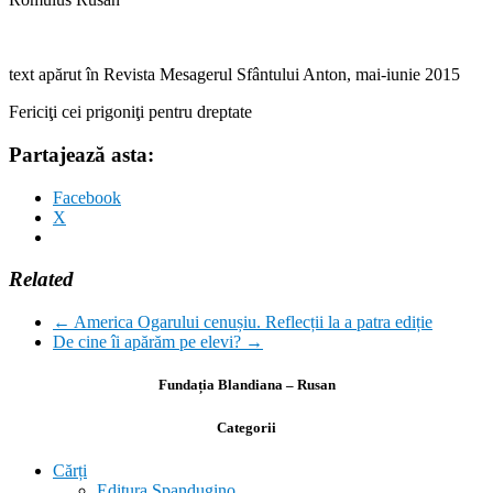
text apărut în Revista Mesagerul Sfântului Anton, mai-iunie 2015
Fericiţi cei prigoniţi pentru dreptate
Partajează asta:
Facebook
X
Related
←
America Ogarului cenușiu. Reflecții la a patra ediție
De cine îi apărăm pe elevi?
→
Fundația Blandiana – Rusan
Categorii
Cărți
Editura Spandugino