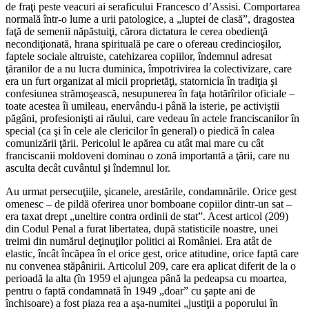
de fraţi peste veacuri ai seraficului Francesco d’Assisi. Comportarea
normală într-o lume a urii patologice, a „luptei de clasă”, dragostea
faţă de semenii năpăstuiţi, cărora dictatura le cerea obedienţă
necondiţionată, hrana spirituală pe care o ofereau credincioşilor,
faptele sociale altruiste, catehizarea copiilor, îndemnul adresat
ţăranilor de a nu lucra duminica, împotrivirea la colectivizare, care
era un furt organizat al micii proprietăţi, statornicia în tradiţia şi
confesiunea strămoşească, nesupunerea în faţa hotărîrilor oficiale –
toate acestea îi umileau, enervându-i până la isterie, pe activiştii
păgâni, profesionişti ai răului, care vedeau în actele franciscanilor în
special (ca şi în cele ale clericilor în general) o piedică în calea
comunizării ţării. Pericolul le apărea cu atât mai mare cu cât
franciscanii moldoveni dominau o zonă importantă a ţării, care nu
asculta decât cuvântul şi îndemnul lor.
Au urmat persecuţiile, şicanele, arestările, condamnările. Orice gest
omenesc – de pildă oferirea unor bomboane copiilor dintr-un sat –
era taxat drept „uneltire contra ordinii de stat”. Acest articol (209)
din Codul Penal a furat libertatea, după statisticile noastre, unei
treimi din numărul deţinuţilor politici ai României. Era atât de
elastic, încât încăpea în el orice gest, orice atitudine, orice faptă care
nu convenea stăpânirii. Articolul 209, care era aplicat diferit de la o
perioadă la alta (în 1959 el ajungea până la pedeapsa cu moartea,
pentru o faptă condamnată în 1949 „doar” cu şapte ani de
închisoare) a fost piaza rea a aşa-numitei „justiţii a poporului în