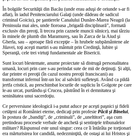
În bolgiile Securităţii din Bacău (unde erau aduşi de oriunde s-ar fi
aflat), în iadul Penitenciarului Galaţi (unde dădeau de sadicul
criminal Goiciu), pe şantierele Canalului Dunăre-Marea Neagră (la
Peninsula mai ales, unde fioroasa „brigadă disciplinară”, formată
exclusiv din preoţi, îi trecea prin caznele muncii silnice), mai târziu
în minele de plumb din Maramureş, sau în Zarca de la Aiud şi
Gherla, sau – aproape fără excepţie – în hrubele subpământene ale
Jilavei, toţi aceşti martiri s-au mântuit prin Credinţă, Iubire şi
Speranţă, cele trei virtuţi fundamentale ale Bisericii.
Sunt locuri blestemate, anume proiectate să distrugă personalitatea
umană, locuri prin care s-au perindat sute de mii de deţinuţi. Şi alţii,
dar printre ei preoţii (în cazul nostru preoţii franciscani) au
transformat infernul într-un loc al salvării sufleteşti. Având ca pildă
jertfa cristică, au preschimbat locurile de supliciu în Golgote pe care
le-au urcat, purtându-şi Crucea, păstrând în ei demnitatea şi
seninătatea unui sacerdoţiu.
Ce perversiune ideologică i-a putut aduce pe aceşti paşnici şi fideli
cetăţeni ai României eterne, dedicaţi prin profesie
Păcii şi Binelui
,
în postura de „bandiţi”, de „criminali”, de „uneltitori”, aşa cum
pretindeau procesele verbale de anchetă şi sentinţele tribunalelor
militare? Răspunsul este unul singur: ceea ce îi întărâta pe torţionari
era mărturisirea lor candidă, nedezminţită, de ostaşi ai lui Hristos şi