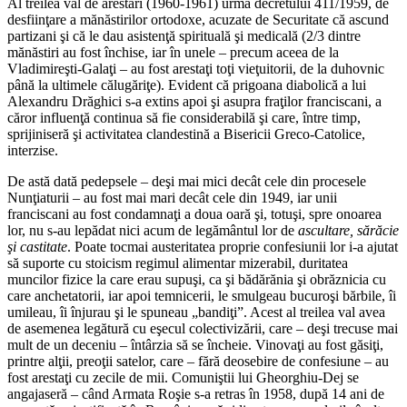
Al treilea val de arestări (1960-1961) urma decretului 411/1959, de
desfiinţare a mănăstirilor ortodoxe, acuzate de Securitate că ascund
partizani şi că le dau asistenţă spirituală şi medicală (2/3 dintre
mănăstiri au fost închise, iar în unele – precum aceea de la
Vladimireşti-Galaţi – au fost arestaţi toţi vieţuitorii, de la duhovnic
până la ultimele călugăriţe). Evident că prigoana diabolică a lui
Alexandru Drăghici s-a extins apoi şi asupra fraţilor franciscani, a
căror influenţă continua să fie considerabilă şi care, între timp,
sprijiniseră şi activitatea clandestină a Bisericii Greco-Catolice,
interzise.
De astă dată pedepsele – deşi mai mici decât cele din procesele
Nunţiaturii – au fost mai mari decât cele din 1949, iar unii
franciscani au fost condamnaţi a doua oară şi, totuşi, spre onoarea
lor, nu s-au lepădat nici acum de legământul lor de
ascultare, sărăcie
şi castitate
. Poate tocmai austeritatea proprie confesiunii lor i-a ajutat
să suporte cu stoicism regimul alimentar mizerabil, duritatea
muncilor fizice la care erau supuşi, ca şi bădărănia şi obrăznicia cu
care anchetatorii, iar apoi temnicerii, le smulgeau bucuroşi bărbile, îi
umileau, îi înjurau şi le spuneau „bandiţi”. Acest al treilea val avea
de asemenea legătură cu eşecul colectivizării, care – deşi trecuse mai
mult de un deceniu – întârzia să se încheie. Vinovaţi au fost găsiţi,
printre alţii, preoţii satelor, care – fără deosebire de confesiune – au
fost arestaţi cu zecile de mii. Comuniştii lui Gheorghiu-Dej se
angajaseră – când Armata Roşie s-a retras în 1958, după 14 ani de