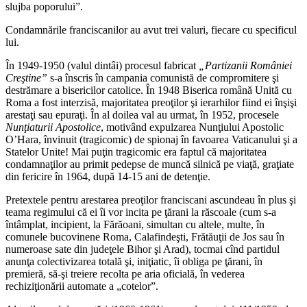
slujba poporului”.
Condamnările franciscanilor au avut trei valuri, fiecare cu specificul
lui.
În 1949-1950 (valul dintâi) procesul fabricat
„Partizanii României
Creştine”
s-a înscris în campania comunistă de compromitere şi
destrămare a bisericilor catolice. În 1948 Biserica română Unită cu
Roma a fost interzisă, majoritatea preoţilor şi ierarhilor fiind ei înşişi
arestaţi sau epuraţi. În al doilea val au urmat, în 1952, procesele
Nunţiaturii Apostolice
, motivând expulzarea Nunţiului Apostolic
O’Hara, învinuit (tragicomic) de spionaj în favoarea Vaticanului şi a
Statelor Unite! Mai puţin tragicomic era faptul că majoritatea
condamnaţilor au primit pedepse de muncă silnică pe viaţă, graţiate
din fericire în 1964, după 14-15 ani de detenţie.
Pretextele pentru arestarea preoţilor franciscani ascundeau în plus şi
teama regimului că ei îi vor incita pe ţărani la răscoale (cum s-a
întâmplat, incipient, la Fărăoani, simultan cu altele, multe, în
comunele bucovinene Roma, Calafindeşti, Frătăuţii de Jos sau în
numeroase sate din judeţele Bihor şi Arad), tocmai cînd partidul
anunţa colectivizarea totală şi, iniţiatic, îi obliga pe ţărani, în
premieră, să-şi treiere recolta pe aria oficială, în vederea
rechiziţionării automate a „cotelor”.