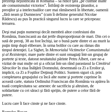
prezenţă nejustificată în România – să ridice ţara „pe culmile înalte
ale comunismului victorios”. Înfrânţi de rezistenţa ţăranilor, a
preoţilor şi a intelectualilor care mai rămăseseră în libertate, oamenii
„fără neam şi Dumnezeu” (cum îi definise generalul Nicolae
Rădescu) au pus în practică singurul lucru la care se pricepeau:
teroarea.
Deşi mai puţin numeroşi decât membrii altor confesiuni din
România, franciscanii au dat jertfe disproporţionat de mari. Din cei o
sută de preoţi, 38 au fost închişi, iar o bună parte dintre ei au murit la
puţin timp după eliberare, în urma bolilor cu care au rămas din
timpul detenţiei. La Sighet, în
Memorialul Victimelor Comunismului
şi al Rezistenţei
, mare parte dintre ei sunt omagiaţi într-un grupaj de
portrete şi texte, datorat neuitatului părinte Petru Albert, care ne-a
vizitat de mai multe ori şi a oficiat într-un rând parastasul la
Cimitirul
Săracilor
în ziua Înălţării Domnului, desemnată ca Zi a Eroilor şi,
implicit, ca Zi a Foştilor Deţinuţi Politici. Suntem siguri că, prin
completarea grupajului cu încă alte nume şi portrete cuprinse în
această carte, statura Ordinului Franciscan din România va apărea în
toată complexitatea sa: amestec de sacrificiu şi altruism, de
solidaritate cu cei săraci şi fără sprijin, de putere a celor fără de
putere.
Lucru care îi face cinste şi ne face cinste.
Romulus Rusan