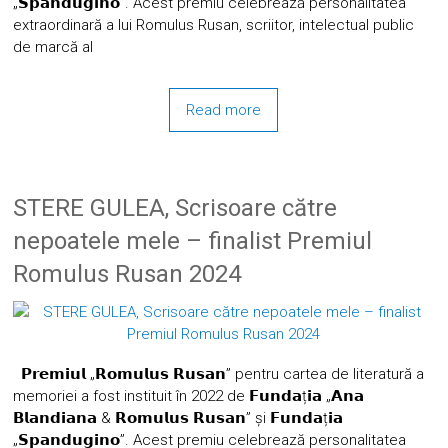
„𝗦𝗽𝗮𝗻𝗱𝘂𝗴𝗶𝗻𝗼”. Acest premiu celebrează personalitatea
extraordinară a lui Romulus Rusan, scriitor, intelectual public
de marcă al
Read more
STERE GULEA, Scrisoare către
nepoatele mele – finalist Premiul
Romulus Rusan 2024
𝗣𝗿𝗲𝗺𝗶𝘂𝗹 „𝗥𝗼𝗺𝘂𝗹𝘂𝘀 𝗥𝘂𝘀𝗮𝗻” pentru cartea de literatură a
memoriei a fost instituit în 2022 de 𝗙𝘂𝗻𝗱𝗮ț𝗶𝗮 „𝗔𝗻𝗮
𝗕𝗹𝗮𝗻𝗱𝗶𝗮𝗻𝗮 & 𝗥𝗼𝗺𝘂𝗹𝘂𝘀 𝗥𝘂𝘀𝗮𝗻” și 𝗙𝘂𝗻𝗱𝗮ț𝗶𝗮
„𝗦𝗽𝗮𝗻𝗱𝘂𝗴𝗶𝗻𝗼”. Acest premiu celebrează personalitatea