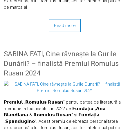
extraordinară a lui Romulus Rusan, scriitor, intelectual public
de marcă al
Read more
SABINA FATI, Cine râvnește la Gurile
Dunării? – finalistă Premiul Romulus
Rusan 2024
𝗣𝗿𝗲𝗺𝗶𝘂𝗹 „𝗥𝗼𝗺𝘂𝗹𝘂𝘀 𝗥𝘂𝘀𝗮𝗻” pentru cartea de literatură a
memoriei a fost instituit în 2022 de 𝗙𝘂𝗻𝗱𝗮ț𝗶𝗮 „𝗔𝗻𝗮
𝗕𝗹𝗮𝗻𝗱𝗶𝗮𝗻𝗮 & 𝗥𝗼𝗺𝘂𝗹𝘂𝘀 𝗥𝘂𝘀𝗮𝗻” și 𝗙𝘂𝗻𝗱𝗮ț𝗶𝗮
„𝗦𝗽𝗮𝗻𝗱𝘂𝗴𝗶𝗻𝗼”. Acest premiu celebrează personalitatea
extraordinară a lui Romulus Rusan, scriitor, intelectual public