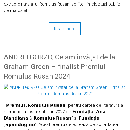
extraordinară a lui Romulus Rusan, scriitor, intelectual public
de marcă al
Read more
ANDREI GORZO, Ce am învățat de la
Graham Green – finalist Premiul
Romulus Rusan 2024
𝗣𝗿𝗲𝗺𝗶𝘂𝗹 „𝗥𝗼𝗺𝘂𝗹𝘂𝘀 𝗥𝘂𝘀𝗮𝗻” pentru cartea de literatură a
memoriei a fost instituit în 2022 de 𝗙𝘂𝗻𝗱𝗮ț𝗶𝗮 „𝗔𝗻𝗮
𝗕𝗹𝗮𝗻𝗱𝗶𝗮𝗻𝗮 & 𝗥𝗼𝗺𝘂𝗹𝘂𝘀 𝗥𝘂𝘀𝗮𝗻” și 𝗙𝘂𝗻𝗱𝗮ț𝗶𝗮
„𝗦𝗽𝗮𝗻𝗱𝘂𝗴𝗶𝗻𝗼”. Acest premiu celebrează personalitatea