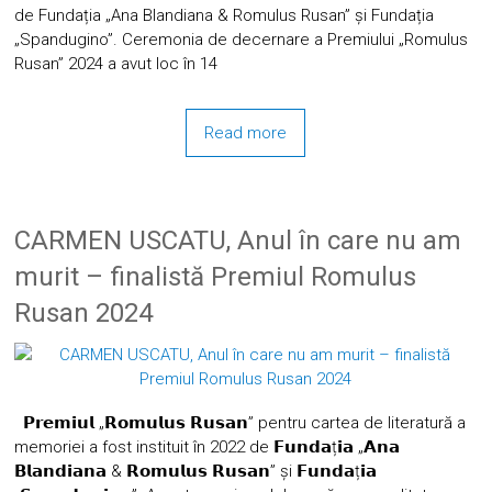
de Fundația „Ana Blandiana & Romulus Rusan” și Fundația
„Spandugino”. Ceremonia de decernare a Premiului „Romulus
Rusan” 2024 a avut loc în 14
Read more
CARMEN USCATU, Anul în care nu am
murit – finalistă Premiul Romulus
Rusan 2024
𝗣𝗿𝗲𝗺𝗶𝘂𝗹 „𝗥𝗼𝗺𝘂𝗹𝘂𝘀 𝗥𝘂𝘀𝗮𝗻” pentru cartea de literatură a
memoriei a fost instituit în 2022 de 𝗙𝘂𝗻𝗱𝗮ț𝗶𝗮 „𝗔𝗻𝗮
𝗕𝗹𝗮𝗻𝗱𝗶𝗮𝗻𝗮 & 𝗥𝗼𝗺𝘂𝗹𝘂𝘀 𝗥𝘂𝘀𝗮𝗻” și 𝗙𝘂𝗻𝗱𝗮ț𝗶𝗮