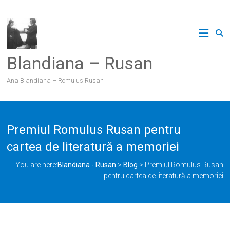
Skip
to
content
Blandiana – Rusan
Ana Blandiana – Romulus Rusan
Premiul Romulus Rusan pentru
cartea de literatură a memoriei
You are here:
Blandiana - Rusan
>
Blog
>
Premiul Romulus Rusan
pentru cartea de literatură a memoriei