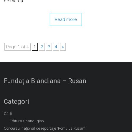
de marcă
Read more
Page 1 of 4
1
2
3
4
»
Fundația Blandiana – Rusan
Categorii
Cărți
Editura Spandugino
Concursul național de reportaje ”Romulus Rusan”