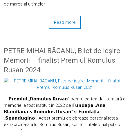
de marcă al ultimelor
Read more
PETRE MIHAI BĂCANU, Bilet de ieșire.
Memorii – finalist Premiul Romulus
Rusan 2024
𝗣𝗿𝗲𝗺𝗶𝘂𝗹 „𝗥𝗼𝗺𝘂𝗹𝘂𝘀 𝗥𝘂𝘀𝗮𝗻” pentru cartea de literatură a
memoriei a fost instituit în 2022 de 𝗙𝘂𝗻𝗱𝗮ț𝗶𝗮 „𝗔𝗻𝗮
𝗕𝗹𝗮𝗻𝗱𝗶𝗮𝗻𝗮 & 𝗥𝗼𝗺𝘂𝗹𝘂𝘀 𝗥𝘂𝘀𝗮𝗻” și 𝗙𝘂𝗻𝗱𝗮ț𝗶𝗮
„𝗦𝗽𝗮𝗻𝗱𝘂𝗴𝗶𝗻𝗼”. Acest premiu celebrează personalitatea
extraordinară a lui Romulus Rusan, scriitor, intelectual public