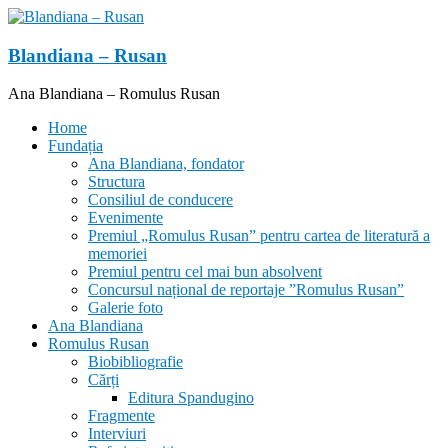
Skip
to
content
Blandiana – Rusan
Ana Blandiana – Romulus Rusan
Home
Fundația
Ana Blandiana, fondator
Structura
Consiliul de conducere
Evenimente
Premiul „Romulus Rusan” pentru cartea de literatură a
memoriei
Premiul pentru cel mai bun absolvent
Concursul național de reportaje ”Romulus Rusan”
Galerie foto
Ana Blandiana
Romulus Rusan
Biobibliografie
Cărți
Editura Spandugino
Fragmente
Interviuri