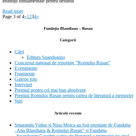
instituții fundamentale pentru destinul
Read more
Page 3 of 4
«
1
2
3
4
»
Fundația Blandiana – Rusan
Categorii
Cărți
Editura Spandugino
Concursul național de reportaje ”Romulus Rusan”
Evenimente
Fragmente
Galerie foto
Interviuri
Premiul pentru cel mai bun absolvent
Premiul Romulus Rusan pentru cartea de literatură a memoriei
Știri
Articole recente
Smaranda Vultur și Nina Moica au fost premiate de Fundația
„Ana Blandiana & Romulus Rusan” și Fundația
„Spandugino” pentru cartea de literatură a memoriei pe anul