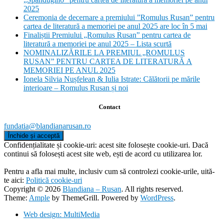
2025
Ceremonia de decernare a premiului ”Romulus Rusan” pentru
cartea de literatură a memoriei pe anul 2025 are loc în 5 mai
Finaliștii Premiului „Romulus Rusan” pentru cartea de
literatură a memoriei pe anul 2025 – Lista scurtă
NOMINALIZĂRILE LA PREMIUL „ROMULUS
RUSAN” PENTRU CARTEA DE LITERATURĂ A
MEMORIEI PE ANUL 2025
Ionela Silvia Nușfelean & Iulia Istrate: Călătorii pe mările
interioare – Romulus Rusan și noi
Contact
fundatia@blandianarusan.ro
Confidențialitate și cookie-uri: acest site folosește cookie-uri. Dacă
continui să folosești acest site web, ești de acord cu utilizarea lor.
Pentru a afla mai multe, inclusiv cum să controlezi cookie-urile, uită-
te aici:
Politică cookie-uri
Copyright © 2026
Blandiana – Rusan
. All rights reserved.
Theme:
Ample
by ThemeGrill. Powered by
WordPress
.
Web design: MultiMedia