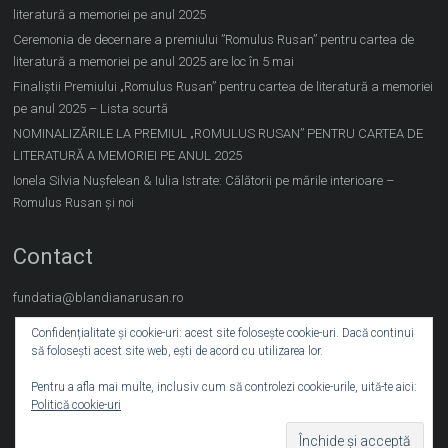
literatură a memoriei pe anul 2025
Ceremonia de decernare a premiului ”Romulus Rusan” pentru cartea de
literatură a memoriei pe anul 2025 are loc în 5 mai
Finaliștii Premiului „Romulus Rusan” pentru cartea de literatură a memoriei
pe anul 2025 – Lista scurtă
NOMINALIZĂRILE LA PREMIUL „ROMULUS RUSAN” PENTRU CARTEA DE
LITERATURĂ A MEMORIEI PE ANUL 2025
Ionela Silvia Nușfelean & Iulia Istrate: Călătorii pe mările interioare –
Romulus Rusan și noi
Contact
fundatia@blandianarusan.ro
Confidențialitate și cookie-uri: acest site folosește cookie-uri. Dacă continui
să folosești acest site web, ești de acord cu utilizarea lor.
Pentru a afla mai multe, inclusiv cum să controlezi cookie-urile, uită-te aici:
Politică cookie-uri
Copyright © 2026
. All rights reserved.
Blandiana – Rusan
Theme:
by ThemeGrill. Powered by
.
Ample
WordPress