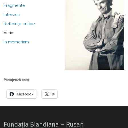
Fragmente
Interviuri
Referințe critice
Varia
In memoriam
Partajează asta:
Facebook
X
Fundația Blandiana – Rusan