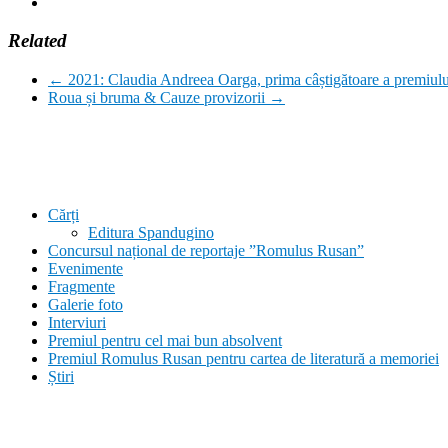
Related
←
2021: Claudia Andreea Oarga, prima câștigătoare a premiului
Roua și bruma & Cauze provizorii
→
Cărți
Editura Spandugino
Concursul național de reportaje ”Romulus Rusan”
Evenimente
Fragmente
Galerie foto
Interviuri
Premiul pentru cel mai bun absolvent
Premiul Romulus Rusan pentru cartea de literatură a memoriei
Știri