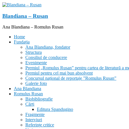
Skip
to
content
Blandiana – Rusan
Ana Blandiana – Romulus Rusan
Home
Fundația
Ana Blandiana, fondator
Structura
Consiliul de conducere
Evenimente
Premiul „Romulus Rusan” pentru cartea de literatură a m
Premiul pentru cel mai bun absolvent
Concursul național de reportaje ”Romulus Rusan”
Galerie foto
Ana Blandiana
Romulus Rusan
Biobibliografie
Cărți
Editura Spandugino
Fragmente
Interviuri
Referințe critice