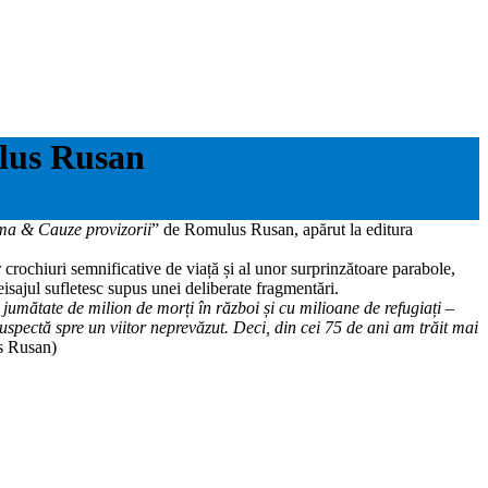
lus Rusan
ma & Cauze provizorii
” de Romulus Rusan, apărut la editura
crochiuri semnificative de viață și al unor surprinzătoare parabole,
isajul sufletesc supus unei deliberate fragmentări.
umătate de milion de morți în război și cu milioane de refugiați –
spectă spre un viitor neprevăzut. Deci, din cei 75 de ani am trăit mai
s Rusan)