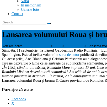
Varia
In memoriam
Galerie foto
Contact
Lansarea volumului Roua și br
You are here:
Blandiana - Rusan
>
Blog
>
Evenimente
>
Lansarea vo
Sâmbătă, 11 septembrie, la Târgul Gaudeamus Radio România – Ediția
Spandugino. Este al treilea volum din
seria de autor
publicată de edit
Cu acest prilej, Ana Blandiana și Cristian Pătrășconiu au dialogat desp
care ne dezvăluie o lume ce se sustrage de sub incidența efemerului, pr
„
În 1935, când m-am născut, România Mare împlinise 17 ani. Cine ar fi
România Mică va deveni o țară comunistă? Am trăit 45 de ani în aceast
mult de jumătate în dictaturi, 5 în război, 20 în ambiguitate și numai 5
Lansarea volumului Roua și bruma & Cauze provizorii de Romulus 
Partajează asta:
Facebook
X