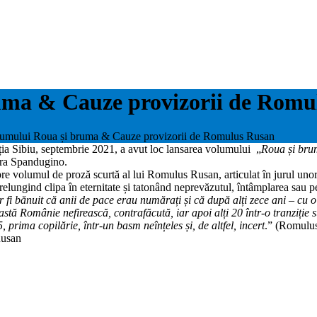
uma & Cauze provizorii de Romu
lumului Roua și bruma & Cauze provizorii de Romulus Rusan
 Sibiu, septembrie 2021, a avut loc lansarea volumului „
Roua și bru
ura Spandugino.
re volumul de proză scurtă al lui Romulus Rusan, articulat în jurul unor 
elungind clipa în eternitate și tatonând neprevăzutul, întâmplarea sau pe
 bănuit că anii de pace erau numărați și că după alți zece ani – cu o j
ă Românie nefirească, contrafăcută, iar apoi alți 20 într-o tranziție su
, prima copilărie, într-un basm neînțeles și, de altfel, incert
.” (Romulu
Rusan