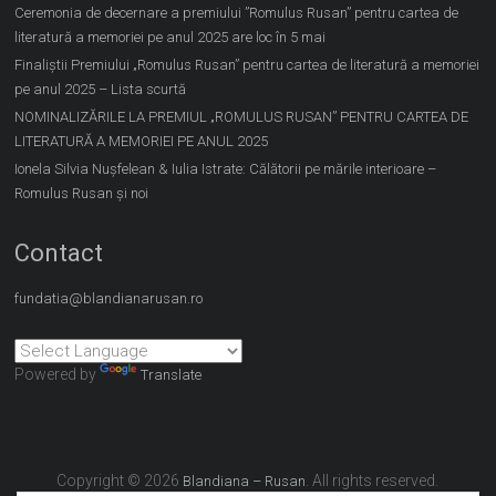
Ceremonia de decernare a premiului ”Romulus Rusan” pentru cartea de
literatură a memoriei pe anul 2025 are loc în 5 mai
Finaliștii Premiului „Romulus Rusan” pentru cartea de literatură a memoriei
pe anul 2025 – Lista scurtă
NOMINALIZĂRILE LA PREMIUL „ROMULUS RUSAN” PENTRU CARTEA DE
LITERATURĂ A MEMORIEI PE ANUL 2025
Ionela Silvia Nușfelean & Iulia Istrate: Călătorii pe mările interioare –
Romulus Rusan și noi
Contact
fundatia@blandianarusan.ro
Powered by
Translate
Copyright © 2026
. All rights reserved.
Blandiana – Rusan