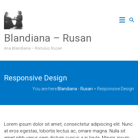
Skip
to
content
Blandiana – Rusan
Ana Blandiana – Romulus Rusan
Responsive Design
You are here:
Blandiana - Rusan
>
Responsive Design
Lorem ipsum dolor sit amet, consectetur adipiscing elit. Nunc
at eros egestas, lobortis lectus ac, ornare magna. Nulla sit
amet nibh varius sem dictum cursus a in ligula. Mauris ipsum